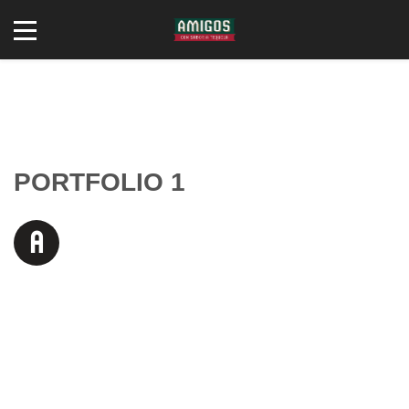
PORTFOLIO 1
liquam luctus, lectus vitae volutpat dignissim, sapien
A
urna dictum lacus, ut sollicitudin orci metus vitae
purus. Pellentesque at interdum libero, pretium
tempor augue. Praesent semper gravida lacus, ac placerat nisl
varius vel. Duis eget nisi mi. Suspendisse nibh dolor, vestibulum
eget neque eget, pulvinar congue turpis. Aliquam erat volutpat.
Vestibulum gravida lectus vel fermentum vulputate. Donec
sagittis ultricies ex, et dignissim orci sollicitudin in. Phasellus
fringilla felis commodo, dictum velit eget, auctor tortor.
Phasellus a neque ligula. Duis lobortis luctus diam in