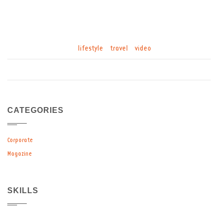
elementum. Quisque rutrum pellentesque diam vel accumsan.
Donec scelerisque metus sit amet augue lacinia congue.
lifestyle
,
travel
,
video
Published: 31st May 2015
CATEGORIES
Corporate
Magazine
SKILLS